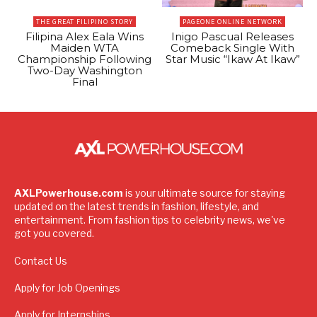
THE GREAT FILIPINO STORY
PAGEONE ONLINE NETWORK
Filipina Alex Eala Wins
Inigo Pascual Releases
Maiden WTA
Comeback Single With
Championship Following
Star Music “Ikaw At Ikaw”
Two-Day Washington
Final
AXLPowerhouse.com
is your ultimate source for staying
updated on the latest trends in fashion, lifestyle, and
entertainment. From fashion tips to celebrity news, we've
got you covered.
Contact Us
Apply for Job Openings
Apply for Internships