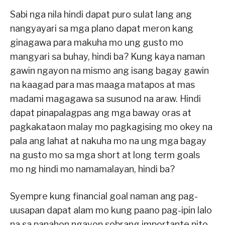
Sabi nga nila hindi dapat puro sulat lang ang
nangyayari sa mga plano dapat meron kang
ginagawa para makuha mo ung gusto mo
mangyari sa buhay, hindi ba? Kung kaya naman
gawin ngayon na mismo ang isang bagay gawin
na kaagad para mas maaga matapos at mas
madami magagawa sa susunod na araw. Hindi
dapat pinapalagpas ang mga baway oras at
pagkakataon malay mo pagkagising mo okey na
pala ang lahat at nakuha mo na ung mga bagay
na gusto mo sa mga short at long term goals
mo ng hindi mo namamalayan, hindi ba?
Syempre kung financial goal naman ang pag-
uusapan dapat alam mo kung paano pag-ipin lalo
na sa panahon ngayon sobrang importante nito