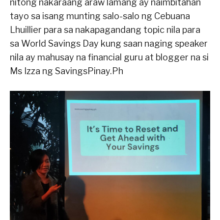
nitong nakaraang araw lamang ay naimbitahan
tayo sa isang munting salo-salo ng Cebuana
Lhuillier para sa nakapagandang topic nila para
sa World Savings Day kung saan naging speaker
nila ay mahusay na financial guru at blogger na si
Ms Izza ng SavingsPinay.Ph