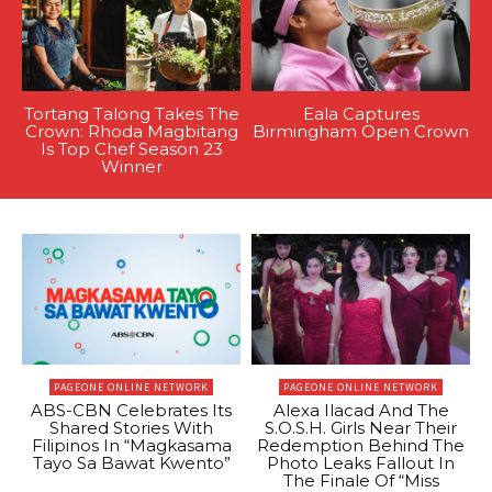
Tortang Talong Takes The
Eala Captures
Crown: Rhoda Magbitang
Birmingham Open Crown
Is Top Chef Season 23
Winner
PAGEONE ONLINE NETWORK
PAGEONE ONLINE NETWORK
ABS-CBN Celebrates Its
Alexa Ilacad And The
Shared Stories With
S.O.S.H. Girls Near Their
Filipinos In “Magkasama
Redemption Behind The
Tayo Sa Bawat Kwento”
Photo Leaks Fallout In
The Finale Of “Miss