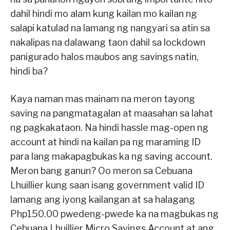
dahil hindi mo alam kung kailan mo kailan ng
salapi katulad na lamang ng nangyari sa atin sa
nakalipas na dalawang taon dahil sa lockdown
panigurado halos maubos ang savings natin,
hindi ba?
Kaya naman mas mainam na meron tayong
saving na pangmatagalan at maasahan sa lahat
ng pagkakataon. Na hindi hassle mag-open ng
account at hindi na kailan pa ng maraming ID
para lang makapagbukas ka ng saving account.
Meron bang ganun? Oo meron sa Cebuana
Lhuillier kung saan isang government valid ID
lamang ang iyong kailangan at sa halagang
Php150.00 pwedeng-pwede ka na magbukas ng
Cebuana Lhuillier Micro Savings Account at ang