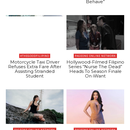
Behave”
#THEGOODFILIPINO
PAGEONE ONLINE NETWORK
Motorcycle Taxi Driver
Hollywood-Filmed Filipino
Refuses Extra Fare After
Series “Nurse The Dead”
Assisting Stranded
Heads To Season Finale
Student
On iWant
PAGEONE ONLINE NETWORK
PAGEONE ONLINE NETWORK