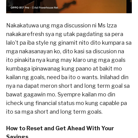
Nakakatuwa ung mga discussion ni Ms Izza
nakakarefresh sya ng utak pagdating sa pera
lalo’t pa iba style ng ginamit nito dito kumpara sa
mga nakasanayan ko, dito kasi sa discusion na
ito pinakita nya kung may klaro ung mga goals
kumbaga ipinawanag kung paano at bakit mo
kailan ng goals, need ba ito o wants. Inilahad din
nya na dapat meron short and long term goal sa
bawat gagawin mo. Syempre kailan mo din
icheck ung financial status mo kung capable pa
ito sa mga short and long term goals.
How to Reset and Get Ahead With Your
Savings