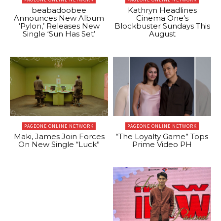
beabadoobee
Kathryn Headlines
Announces New Album
Cinema One’s
‘Pylon,’ Releases New
Blockbuster Sundays This
Single ‘Sun Has Set’
August
PAGEONE ONLINE NETWORK
PAGEONE ONLINE NETWORK
Maki, James Join Forces
“The Loyalty Game” Tops
On New Single “Luck”
Prime Video PH